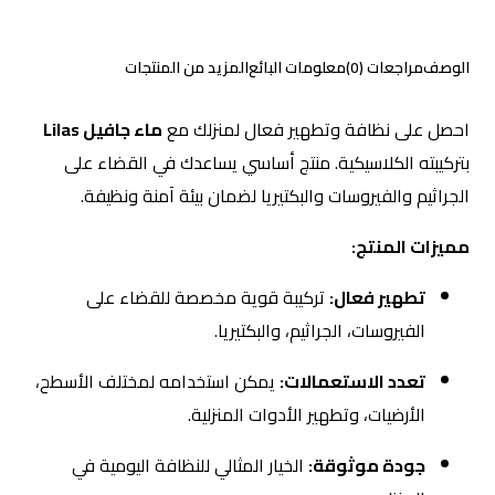
الوصف
مراجعات (0)
معلومات البائع
المزيد من المنتجات
احصل على نظافة وتطهير فعال لمنزلك مع
ماء جافيل Lilas
بتركيبته الكلاسيكية. منتج أساسي يساعدك في القضاء على
الجراثيم والفيروسات والبكتيريا لضمان بيئة آمنة ونظيفة.
مميزات المنتج:
تطهير فعال:
تركيبة قوية مخصصة للقضاء على
الفيروسات، الجراثيم، والبكتيريا.
تعدد الاستعمالات:
يمكن استخدامه لمختلف الأسطح،
الأرضيات، وتطهير الأدوات المنزلية.
جودة موثوقة:
الخيار المثالي للنظافة اليومية في