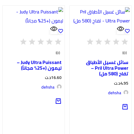
(0)
(0)
سائل غسيل الأطباق
Judy Ultra Puissant –
Pril Ultra Power –
ليمون (+25% مجاناً)
تفاح (580 مل)
16.60
د.ت
4.95
د.ت
dehsha
dehsha