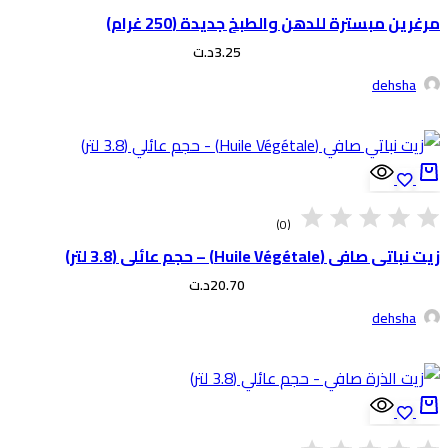
رغرين مبسترة للدهن والطبخ جديدة (250 غرام)
3.25
د.ت
dehsha
(0)
 نباتي صافي (Huile Végétale) – حجم عائلي (3.8 لتر)
20.70
د.ت
dehsha