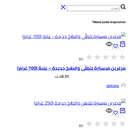
Need some inspiratio
(0)
رغرين مبسترة للطلّي والطبخ جديدة – علبة (700 غرام)
8.35
د.ت
dehsha
(0)