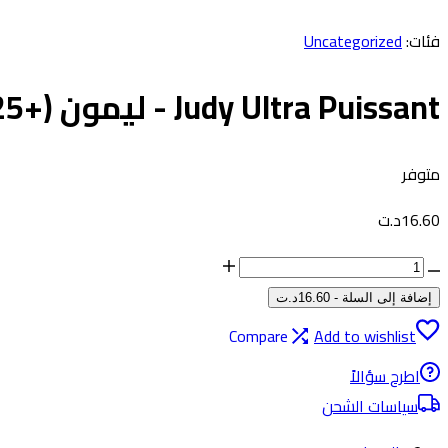
الدخول
فئات:
Uncategorized
Judy Ultra Puissant - ليمون (+25% مجاناً)
متوفر
16.60
د.ت
كمية
Judy
إضافة إلى السلة
-
16.60
د.ت
Ultra
Compare
Add to wishlist
Puissant
اطرح سؤالاً
-
سياسات الشحن
ليمون
(+25%