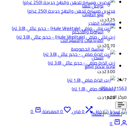
تواصل معنا
مرغرين مبسترة للدهن والطبخ جديدة (250 غرام)
تتبع الطلبات
3.25
د.ت
سياسات المتجر
الشروط والأحكام
زيت نباتي صافي (Huile Végétale) - حجم عائلي (3.8 لتر)
المرتجعات والاستبدالات
20.70
د.ت
سياسة الخصوصية
الشحن
زيت الذرة صافي - حجم عائلي (3.8 لتر)
لوحة تحكم البائع
23.00
د.ت
24/7
0544171563
زيت الذرة صافي (1.8 لتر)
مركز الدعم
11.20
د.ت
السلة
تسجيل الدخول
0
قارن
0
المفضلة
0
تسجيل
السلة
0