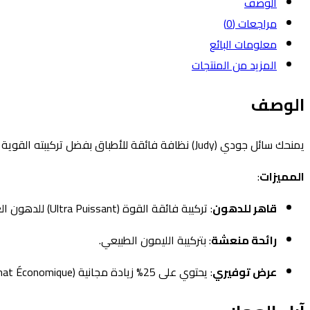
الوصف
مجاناً)
مراجعات (0)
معلومات البائع
المزيد من المنتجات
الوصف
يمنحك سائل جودي (Judy) نظافة فائقة للأطباق بفضل تركيبته القوية القاهره للدهون. يتميز بقدرته على إزالة الدهون الصعبة والقضاء على الروائح الكريهة، مع لمعان إضافي (Maxi Brillance).
المميزات
:
قاهر للدهون
: تركيبة فائقة القوة (Ultra Puissant) للدهون العنيدة.
رائحة منعشة
: بتركيبة الليمون الطبيعي.
عرض توفيري
: يحتوي على 25% زيادة مجانية (Format Économique).