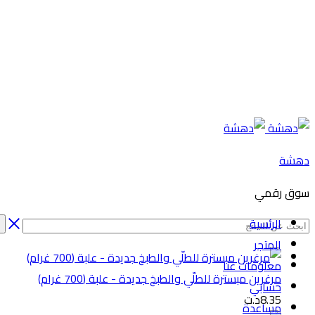
دهشة
سوق رقمي
الرئسية
المتجر
معلومات عنا
مرغرين مبسترة للطلّي والطبخ جديدة - علبة (700 غرام)
حسابي
8.35
د.ت
مساعدة