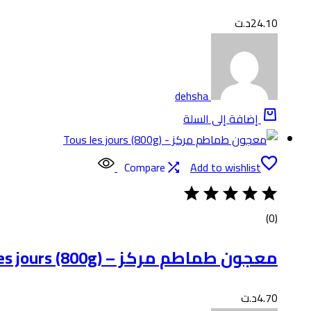
24.10
د.ت
dehsha
إضافة إلى السلة
Compare
Add to wishlist
(0)
معجون طماطم مركز – Tous les jours (800g)
4.70
د.ت